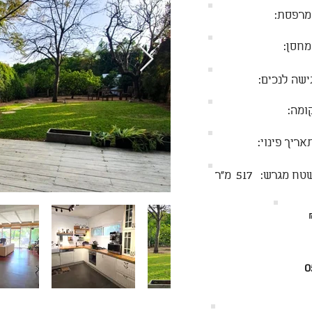
מרפסת:
מחסן:
ישה לנכים:
ומה:
אריך פינוי:
טח מגרש:
517
מ״ר
0