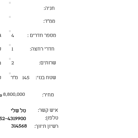
חניה:
ממ״ד:
מספר חדרים :
4
ג
חדרי רחצה:
1
ק
שרותים:
2
ת
שטח בנוי:
145
מ״ר
ש
8,800,000
מחיר:
₪
איש קשר:
טל שלי
טלפון:
52-4319900
314568
רשיון תיווך: