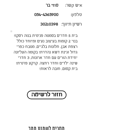
איש קשר:
סוזי בר
טלפון:
054-4365900
רשיון תיווך:
30210398
בית 5 חדרים בסמטה פנימית בנוה רסקו!
בנוי 2 קומות בעיצוב נעים ומיוחד כולל
רצפת אבן, חלונות בלגיים, מטבח כפרי
גדול וגינת דשא נהדרת! בקומה העליונה
יחידת הורים עם חדר ארונות, 3 חדרי
שינה ילדים וחדר רחצה. קרקע פרטית!
בית קסום, חובה לראות!
חזור לרשימה
מחכים לשמוע ממך