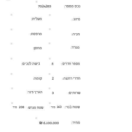
נכס מספר:
7024285
מעלית:
מיזוג :
מרפסת:
חניה:
ממ״ד:
מחסן:
5
גישה לנכים:
מספר חדרים :
חדרי רחצה:
2
קומה:
תאריך פינוי:
שרותים:
3
שטח בנוי:
163
208
מ״ר
מ״ר
שטח מגרש:
מחיר:
₪
6,100,000