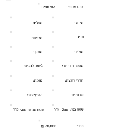
נכס מספר:
1930702
מיזוג :
מעלית:
חניה:
מרפסת:
ממ״ד:
מחסן:
מספר חדרים :
גישה לנכים:
חדרי רחצה:
קומה:
שרותים:
תאריך פינוי:
מ״ר
שטח בנוי:
200
מ״ר
400
שטח מגרש:
₪
20,000
מחיר: