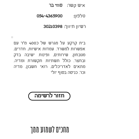
איש קשר:
סוזי בר
טלפון:
054-4365900
רשיון תיווך:
30210398
בית קרקע על מגרש של כ400 מ"ר עם
אפשרות למשרד. עמדות אישיות, חדרים,
מטבחון, שירותים, ופינות ישיבה בדק
ובחצר. כולל תשתיות תקשורת ומדיה.
מתאים לאדריכלים, רואי חשבון, מדיה
וכו'. כניסה בסוף יולי
חזור לרשימה
מחכים לשמוע ממך