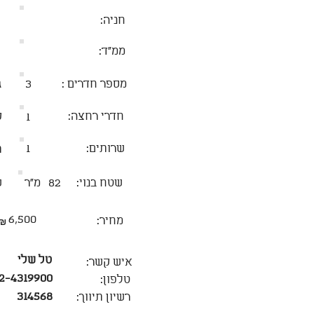
חניה:
ממ״ד:
מספר חדרים :
3
ג
חדרי רחצה:
ק
1
שרותים:
1
ת
שטח בנוי:
82
מ״ר
ש
6,500
מחיר:
₪
טל שלי
איש קשר:
2-4319900
טלפון:
314568
רשיון תיווך: