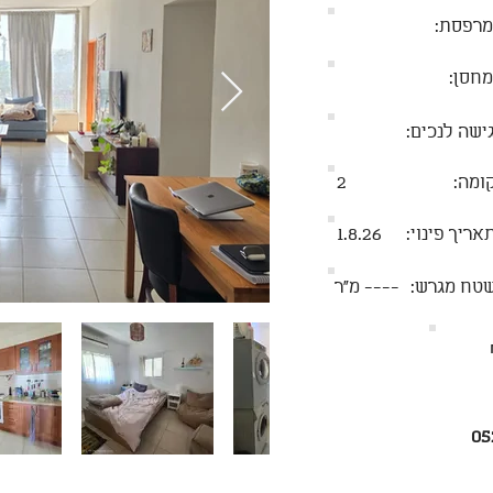
מרפסת:
מחסן:
ישה לנכים:
ומה:
2
אריך פינוי:
1.8.26
טח מגרש:
----
מ״ר
05